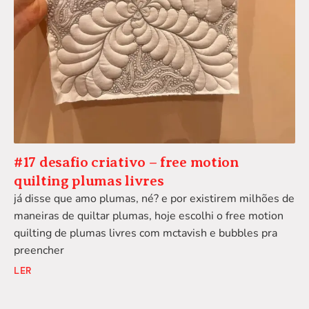
#17 desafio criativo – free motion
quilting plumas livres
já disse que amo plumas, né? e por existirem milhões de
maneiras de quiltar plumas, hoje escolhi o free motion
quilting de plumas livres com mctavish e bubbles pra
preencher
LER